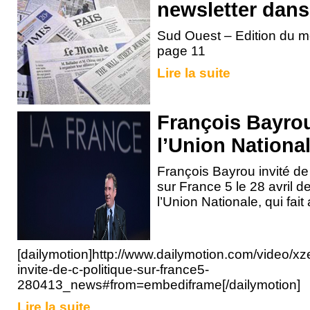
newsletter dan
Sud Ouest – Edition du m
page 11
Lire la suite
François Bayrou
l’Union Nationa
François Bayrou invité de 
sur France 5 le 28 avril d
l’Union Nationale, qui fait 
[dailymotion]http://www.dailymotion.com/video/x
invite-de-c-politique-sur-france5-
280413_news#from=embediframe[/dailymotion]
Lire la suite