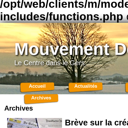
/opt/web/clients/m/mod
includes/functions.php
Mouvement D
Le Centre dans le Gers
Accueil
Actualités
Archives
Archives
Brève sur la cré