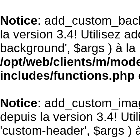
Notice
: add_custom_bac
la version 3.4! Utilisez 
background', $args ) à la 
/opt/web/clients/m/mod
includes/functions.php
Notice
: add_custom_ima
depuis la version 3.4! Ut
'custom-header', $args ) à