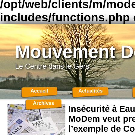
/opt/web/clients/m/mod
includes/functions.php
Mouvement D
Le Centre dans le Gers
Accueil
Actualités
Archives
Insécurité à Ea
MoDem veut pr
l’exemple de C