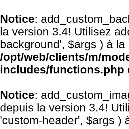
Notice
: add_custom_bac
la version 3.4! Utilisez 
background', $args ) à la 
/opt/web/clients/m/mod
includes/functions.php
Notice
: add_custom_ima
depuis la version 3.4! Ut
'custom-header', $args ) à