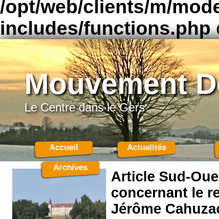
/opt/web/clients/m/mod
includes/functions.php
Mouvement D
Le Centre dans le Gers
Accueil
Actualités
Archives
Article Sud-Oue
concernant le r
Jérôme Cahuzac