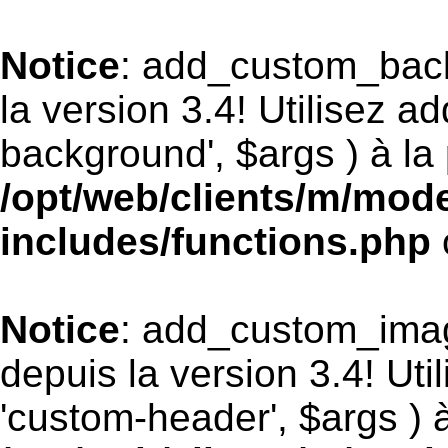
Notice
: add_custom_bac
la version 3.4! Utilisez 
background', $args ) à la 
/opt/web/clients/m/mod
includes/functions.php
Notice
: add_custom_ima
depuis la version 3.4! Ut
'custom-header', $args ) à